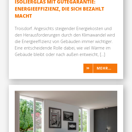
ISOLIERGLAS MIT GÜTEGARANTIE:
Presse
ENERGIEEFFIZIENZ, DIE SICH BEZAHLT
MACHT
Troisdorf. Angesichts steigender Energiekosten und
den Herausforderungen durch den Klimawandel wird
die Energieeffizienz von Gebäuden immer wichtiger.
Eine entscheidende Rolle dabei, wie viel Wärme im
Gebäude bleibt oder nach außen entweicht, […]
MEHR…