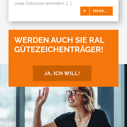
sowie Einbrüche verhindern. […]
MEHR…
WERDEN AUCH SIE RAL
GÜTEZEICHENTRÄGER!
JA, ICH WILL!