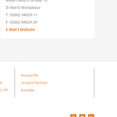
Robert-Bosch-Straße 10
D-56410 Montabaur
T: 02602 94929-11
F: 02602 94929-29
E-Mail
I
Website
Presse/PR
IG
Unsere Partner
G-HF
Kontakt