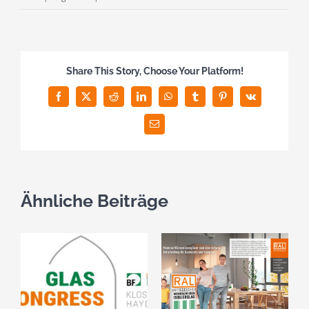
WPK-
Workshop
für
Güteprüfer
Share This Story, Choose Your Platform!
MIG
Facebook
X
Reddit
LinkedIn
WhatsApp
Tumblr
Pinterest
Vk
E-
Mail
Ähnliche Beiträge