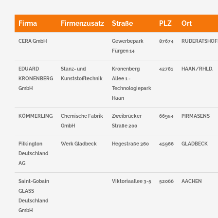
Presse
Firma
Firmenzusatz
Straße
PLZ
Ort
CERA GmbH
Gewerbepark
87674
RUDERATSHOF
Fürgen 14
EDUARD
Stanz- und
Kronenberg
42781
HAAN/RHLD.
KRONENBERG
Kunststofftechnik
Allee 1 -
GmbH
Technologiepark
Haan
KÖMMERLING
Chemische Fabrik
Zweibrücker
66954
PIRMASENS
GmbH
Straße 200
Pilkington
Werk Gladbeck
Hegestraße 360
45966
GLADBECK
Deutschland
AG
Saint-Gobain
Viktoriaallee 3-5
52066
AACHEN
GLASS
Deutschland
GmbH