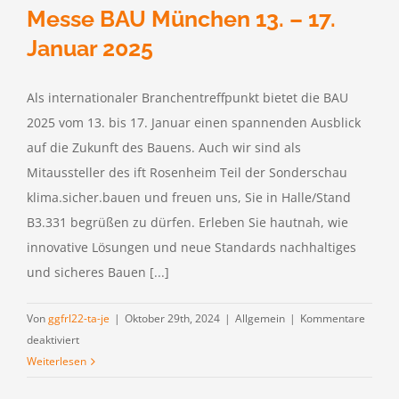
Presse
Messe BAU München 13. – 17.
Januar 2025
Als internationaler Branchentreffpunkt bietet die BAU
2025 vom 13. bis 17. Januar einen spannenden Ausblick
auf die Zukunft des Bauens. Auch wir sind als
Mitaussteller des ift Rosenheim Teil der Sonderschau
klima.sicher.bauen und freuen uns, Sie in Halle/Stand
B3.331 begrüßen zu dürfen. Erleben Sie hautnah, wie
innovative Lösungen und neue Standards nachhaltiges
und sicheres Bauen [...]
Von
ggfrl22-ta-je
|
Oktober 29th, 2024
|
Allgemein
|
Kommentare
für
deaktiviert
Messe
Weiterlesen
BAU